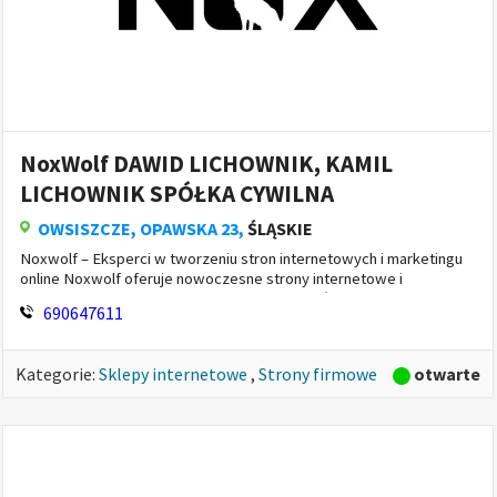
NoxWolf DAWID LICHOWNIK, KAMIL
LICHOWNIK SPÓŁKA CYWILNA
OWSISZCZE
, OPAWSKA 23,
ŚLĄSKIE
Noxwolf – Eksperci w tworzeniu stron internetowych i marketingu
online Noxwolf oferuje nowoczesne strony internetowe i
kompleksowe rozwiązania marketingowe, które zwiększają
690647611
widoczność o...
otwarte
Kategorie:
Sklepy internetowe
,
Strony firmowe