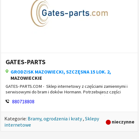
Edukacja i szkolenia
»
(143)
Finanse i prawo
»
(292)
Firma i biuro
»
(49)
Gastronomia
»
(80)
tylko zweryfikowane
Handel i sprzedaż
»
(257)
Internet i informatyka
»
(85)
Kultura i rozrywka
»
(43)
GATES-PARTS
Marketing i reklama
»
(76)
GRODZISK MAZOWIECKI
, SZCZĘSNA 15 LOK. 2,
Moda i styl
»
(35)
MAZOWIECKIE
Motoryzacja i transport
»
(252)
GATES-PARTS.COM - Sklep internetowy z częściami zamiennymi i
serwisowymi do bram i doków Hormann. Potrzebujesz części
Opieka i ochrona
»
(16)
zamiennych do swojej bramy garażowej lub przemysłowej, rampy
880718808
Portale i strony www
»
(37)
pr...
Strony firmowe
»
(11)
Kategorie:
Bramy, ogrodzenia i kraty
,
Sklepy
Blogi i vlogi
»
(3)
nieczynne
internetowe
Platformy aukcyjne
»
(1)
Platformy streamingowe
»
(0)