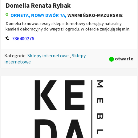
Domelia Renata Rybak
ORNETA
, NOWY DWÓR 7A,
WARMIŃSKO-MAZURSKIE
Domelia to nowoczesny sklep internetowy oferujący naturalny
kamień dekoracyjny do wnętrz i ogrodu. W ofercie znajdują się m.in.
płytki granitowe, marmurowe i trawertynowe, parapety, schody,
786400276
kamień ele...
Kategorie:
Sklepy internetowe
,
Sklepy
otwarte
internetowe