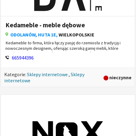
Kedameble - meble dębowe
ODOLANÓW
, HUTA 1E,
WIELKOPOLSKIE
Kedameble to firma, która łączy pasję do rzemiosła z tradycją i
nowoczesnym designem, oferując szeroką gamę mebli, które
wyróżniają się oryginalnością i wyjątkową jakością wykon...
665944396
Kategorie:
Sklepy internetowe
,
Sklepy
nieczynne
internetowe