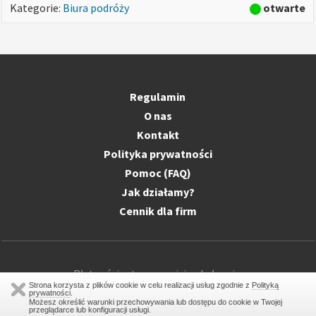
otwarte
Kategorie:
Biura podróży
Regulamin
O nas
Kontakt
Polityka prywatności
Pomoc (FAQ)
Jak działamy?
Cennik dla firm
Płatności w tym serwisie obsługuje:
Strona korzysta z plików cookie w celu realizacji usług zgodnie z
Polityką
prywatności
.
Możesz określić warunki przechowywania lub dostępu do cookie w Twojej
przeglądarce lub konfiguracji usługi.