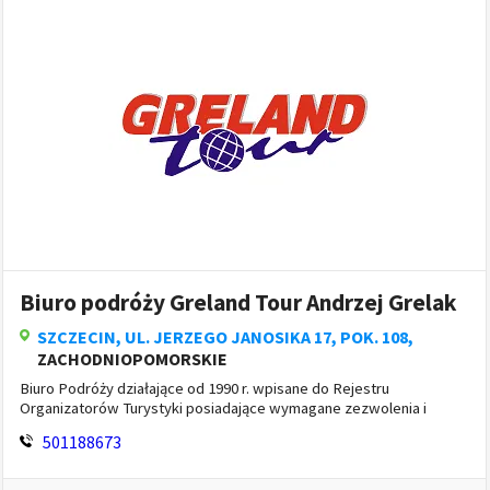
Biuro podróży Greland Tour Andrzej Grelak
SZCZECIN
, UL. JERZEGO JANOSIKA 17, POK. 108,
ZACHODNIOPOMORSKIE
Biuro Podróży działające od 1990 r. wpisane do Rejestru
Organizatorów Turystyki posiadające wymagane zezwolenia i
gwarancje ubezpieczeniowe. Organizujemy wycieczki objazdowe,
501188673
autokarowe ...