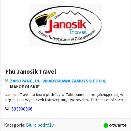
Atrakcje turystyczne
»
(13)
Biura podróży
»
(13)
Hotele i noclegi
»
(52)
Informacja turystyczna
»
(2)
Organizacja wycieczek
»
(5)
Przewodnicy turystyczni i piloci wycieczek
»
(3)
Przewóz osób
»
(2)
Sprzęt turystyczny
»
(8)
Fhu Janosik Travel
Zabytkowe budowle
»
(1)
ZAKOPANE
, UL. WŁADYSŁAWA ZAMOYSKIEGO 6,
Zdrowie i uroda
»
(408)
MAŁOPOLSKIE
Janosik Travel to biuro podróży w Zakopanem, specjalizujące się w
organizacji wycieczek i atrakcji turystycznych w Tatrach i okolicach.
Biuro podróży oferuje szeroki wachlarz usług dosto...
533900866
otwarte
Kategorie:
Biura podróży