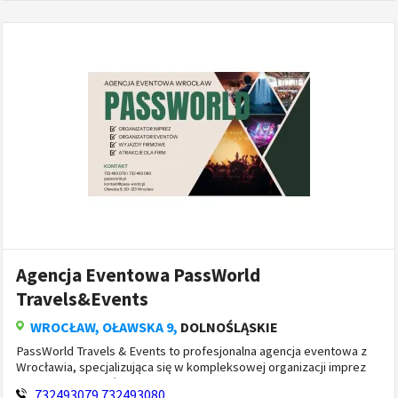
Agencja Eventowa PassWorld
Travels&Events
WROCŁAW
, OŁAWSKA 9,
DOLNOŚLĄSKIE
PassWorld Travels & Events to profesjonalna agencja eventowa z
Wrocławia, specjalizująca się w kompleksowej organizacji imprez
firmowych, eventów biznesowych oraz wyjazd&oacu...
732493079
732493080