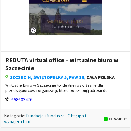
Finanse i prawo
»
(292)
Banki i finanse
»
(4)
Domy maklerskie
»
(0)
tylko zweryfikowane
Doradztwo finansowe
»
(29)
Fundacje i fundusze
»
(3)
Kantory
»
(2)
Komisy, lombardy
»
(0)
REDUTA virtual office – wirtualne biuro w
Kredyty, finansowanie
»
(15)
Szczecinie
Leasing
»
(0)
SZCZECIN
, ŚWIĘTOPEŁKA 5, PAW 8B,
CAŁA POLSKA
Ochrona danych (GIODO, RODO)
»
(1)
Wirtualne Biuro w Szczecinie to idealne rozwiązanie dla
Rzeczoznawcy majątkowi i ubezpieczeniowi
»
(2)
przedsiębiorców i organizacji, które potrzebują adresu do
rejestracji działalności, wskazania siedziby firmy w celach
Ubezpieczenia
»
(26)
698603476
marketingowy...
Usługi finansowe
»
(28)
Usługi prawnicze
»
(108)
Kategorie:
Fundacje i fundusze
,
Obsługa i
otwarte
wynajem biur
Usługi rachunkowe i księgowe
»
(74)
Firma i biuro
»
(49)