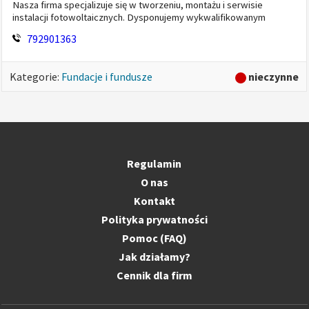
Nasza firma specjalizuje się w tworzeniu, montażu i serwisie
instalacji fotowoltaicznych. Dysponujemy wykwalifikowanym
personelem oraz magazynem, co pozwala nam na szybkie
792901363
wykonanie zleceń. Oferujem...
nieczynne
Kategorie:
Fundacje i fundusze
Regulamin
O nas
Kontakt
Polityka prywatności
Pomoc (FAQ)
Jak działamy?
Cennik dla firm