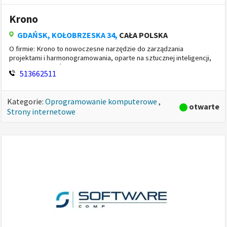
Krono
GDAŃSK
, KOŁOBRZESKA 34,
CAŁA POLSKA
O firmie: Krono to nowoczesne narzędzie do zarządzania
projektami i harmonogramowania, oparte na sztucznej inteligencji,
stworzone z myślą o eliminowaniu chaosu projektowego i
513662511
oszczędzaniu czasu zespo...
Kategorie:
Oprogramowanie komputerowe
,
otwarte
Strony internetowe