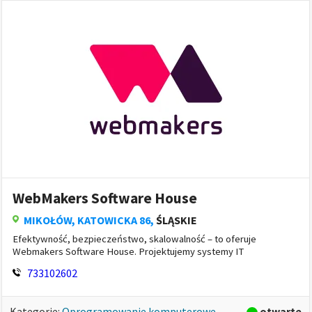
WebMakers Software House
MIKOŁÓW
, KATOWICKA 86,
ŚLĄSKIE
Efektywność, bezpieczeństwo, skalowalność – to oferuje
Webmakers Software House. Projektujemy systemy IT
dostosowane do specyfiki Twojej firmy. Dzięki nam nie tylko
733102602
zoptymalizujesz proces...
otwarte
Kategorie:
Oprogramowanie komputerowe