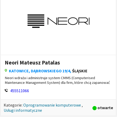
Budowa i remont
»
(628)
Dom i ogród
»
(102)
Edukacja i szkolenia
»
(143)
Finanse i prawo
»
(292)
Firma i biuro
»
(49)
Gastronomia
»
(80)
tylko zweryfikowane
Handel i sprzedaż
»
(257)
Internet i informatyka
»
(85)
Informatyka
»
(5)
Neori Mateusz Patalas
Internet
»
(3)
KATOWICE
, DĄBROWSKIEGO 19/4,
ŚLĄSKIE
Oprogramowanie komputerowe
»
(12)
Neori wdraża i administruje system CMMS (Computerised
Portale internetowe
»
(5)
Maintenance Management System) dla firm, które chcą zapanować
nad przeglądami, dokumentacją i utrzymaniem ruchu.Pomagamy
Programowanie i IT
»
(12)
455511066
uporządkować w j...
Sieci komputerowe
»
(2)
Sprzęt komputerowy
»
(12)
Kategorie:
Oprogramowanie komputerowe
,
otwarte
Usługi informatyczne
Strony internetowe
»
(11)