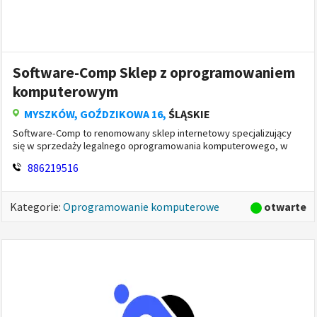
Software-Comp Sklep z oprogramowaniem
komputerowym
MYSZKÓW
, GOŹDZIKOWA 16,
ŚLĄSKIE
Software-Comp to renomowany sklep internetowy specjalizujący
się w sprzedaży legalnego oprogramowania komputerowego, w
tym aplikacji biurowych i profesjonalnego oprogramowania IT.
886219516
Oferta obejmuje paki...
otwarte
Kategorie:
Oprogramowanie komputerowe