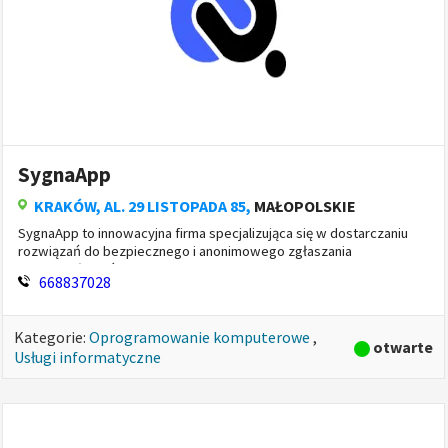
SygnaApp
KRAKÓW
, AL. 29 LISTOPADA 85,
MAŁOPOLSKIE
SygnaApp to innowacyjna firma specjalizująca się w dostarczaniu
rozwiązań do bezpiecznego i anonimowego zgłaszania
nieprawidłowości w organizacjach. Pomagamy przedsiębiorstwom
668837028
budować kulturę transpar...
Kategorie:
Oprogramowanie komputerowe
,
otwarte
Usługi informatyczne